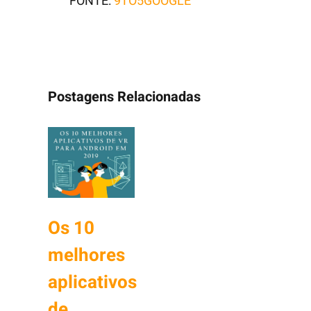
FONTE:
9TO5GOOGLE
Postagens Relacionadas
Os 10
melhores
aplicativos
de