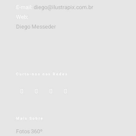
E-mail:
diego@ilustrapix.com.br
Web:
Diego Messeder
Curta-nos nas Redes
Mais Sobre
Fotos 360º