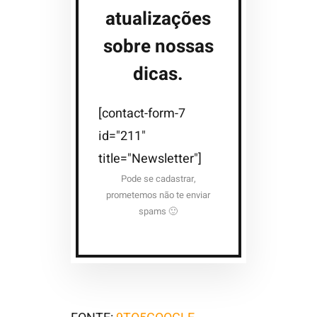
atualizações
sobre nossas
dicas.
[contact-form-7
id="211"
title="Newsletter"]
Pode se cadastrar,
prometemos não te enviar
spams 🙂