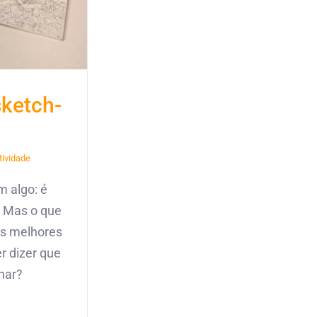
sketch-
tividade
 algo: é
. Mas o que
os melhores
r dizer que
har?