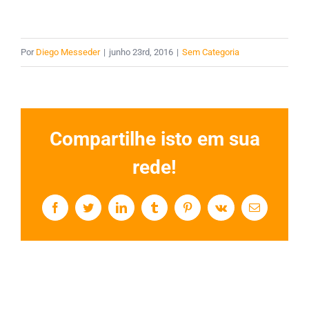
Por
Diego Messeder
|
junho 23rd, 2016
|
Sem Categoria
Compartilhe isto em sua
rede!
Facebook
Twitter
LinkedIn
Tumblr
Pinterest
Vk
E-
mail