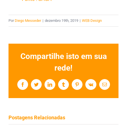
Por
Diego Messeder
|
dezembro 19th, 2019
|
WEB Design
Compartilhe isto em sua
rede!
Facebook
Twitter
LinkedIn
Tumblr
Pinterest
Vk
E-
mail
Postagens Relacionadas