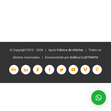
© Copyright 2012 -
2026 | Apoio
Fabrica de Artistas
| Todos os
direitos reservados | Desenvolvido por
Gráfica ILUSTRAPIX
Behance
LinkedIn
Deviantart
Facebook
Twitter
YouTube
Vimeo
Pinterest